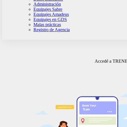
Administración
Equipajes Sabre
Equipajes Amadeus
Equipajes en GDS
Malas prácticas
Registro de Agencia
Accedé a TRENES p