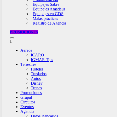
Equipajes Sabre
Equipajes Amadeus
Equipajes en GDS
Malas prácticas
Registro de Agencia
PROMOCIONES
Aereos
ICARO
IGMAR Tips
Terrestres
Hoteles
Traslados
Autos
Disney
Trenes
Promociones
Grupal
Circuitos
Eventos
Agencia
Datos Bancarios